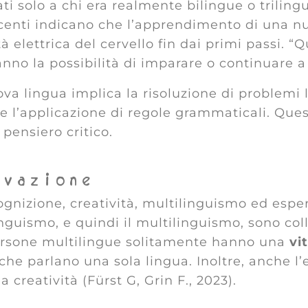
vati solo a chi era realmente bilingue o trilin
recenti indicano che l’apprendimento di una nu
tà elettrica del cervello fin dai primi passi.
anno la possibilità di imparare o continuare a
ova lingua implica la risoluzione di problemi 
 l’applicazione di regole grammaticali. Quest
 pensiero critico.
ivazione
ognizione, creatività, multilinguismo ed espe
inguismo, e quindi il multilinguismo, sono co
persone multilingue solitamente hanno una
vi
che parlano una sola lingua. Inoltre, anche l’
 creatività (Fürst G, Grin F., 2023).