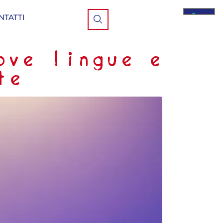
NTATTI
ove lingue e
te