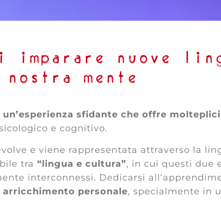
i imparare nuove lin
a nostra mente
è
un
’
esperienza sfidante che offre molteplici
sicologico e cognitivo.
 evolve e viene rappresentata attraverso la li
bile tra
“
lingua e cultura”
, in cui questi due
ente interconnessi. Dedicarsi all’apprendim
i
arricchimento personale
, specialmente in 