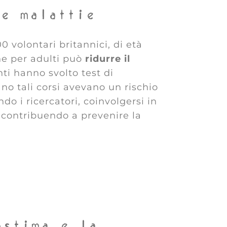
le malattie
 volontari britannici, di età
one per adulti può
ridurre il
nti hanno svolto test di
no tali corsi avevano un rischio
o i ricercatori, coinvolgersi in
, contribuendo a prevenire la
ostima e la