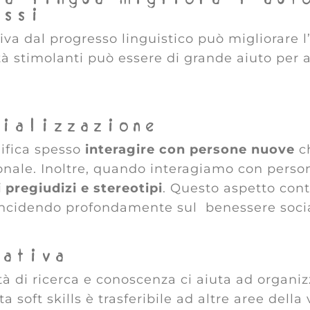
essi
riva dal progresso linguistico può migliorare 
tà stimolanti può essere di grande aiuto per a
cializzazione
nifica spesso
interagire con persone nuove
ch
ionale. Inoltre, quando interagiamo con perso
 pregiudizi e stereotipi
. Questo aspetto cont
incidendo profondamente sul benessere socia
zativa
ità di ricerca e conoscenza ci aiuta ad organi
 soft skills è trasferibile ad altre aree della 