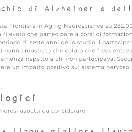
schio di Alzheimer e del
e
sta Frontiers in Aging Neuroscience su 282.000
a rilevato che partecipare a corsi di formazi
 periodo di sette anni dello studio, i partecipa
ati hanno mostrato che coloro che frequentava
emenza rispetto a chi non partecipava. Second
avere un impatto positivo sul sistema nervoso
logici
umerosi aspetti da considerare.
va lingua migliora l’aut