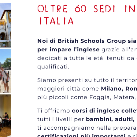
OLTRE 60 SEDI IN
ITALIA
Noi di British Schools Group si
per impare l’inglese
grazie all’a
dedicati a tutte le età, tenuti d
qualificati.
Siamo presenti su tutto il territo
maggiori città come
Milano, Ro
più piccoli come Foggia, Matera,
Ti offriamo
corsi di inglese colle
tutti i livelli per
bambini, adulti,
ti accompagniamo nella preparaz
certificazioni più importanti
e r