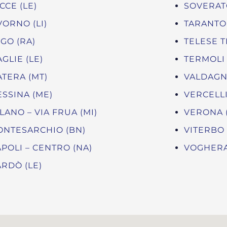
CCE (LE)
SOVERATO
VORNO (LI)
TARANTO 
GO (RA)
TELESE T
GLIE (LE)
TERMOLI 
TERA (MT)
VALDAGNO
SSINA (ME)
VERCELLI
LANO – VIA FRUA (MI)
VERONA 
NTESARCHIO (BN)
VITERBO 
POLI – CENTRO (NA)
VOGHERA
RDÒ (LE)