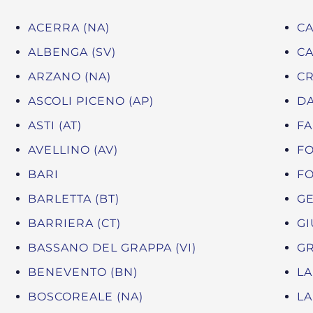
ACERRA (NA)
CA
ALBENGA (SV)
CA
ARZANO (NA)
CR
ASCOLI PICENO (AP)
DA
ASTI (AT)
FA
AVELLINO (AV)
FO
BARI
FO
BARLETTA (BT)
GE
BARRIERA (CT)
GI
BASSANO DEL GRAPPA (VI)
GR
BENEVENTO (BN)
LA
BOSCOREALE (NA)
LA