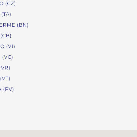
 (CZ)
(TA)
ERME (BN)
(CB)
 (VI)
 (VC)
(VR)
(VT)
 (PV)