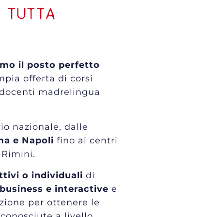
 TUTTA
amo il posto perfetto
mpia offerta di corsi
a docenti madrelingua
rio nazionale, dalle
ma e Napoli
fino ai centri
 Rimini.
ttivi o individuali
di
 business e interactive
e
ione per ottenere le
iconosciute a livello