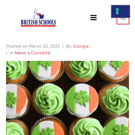
Posted on
Marzo 20, 2025
By
Giorgia
In
News e Curiosità