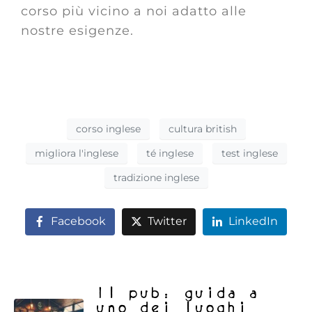
corso più vicino a noi adatto alle
nostre esigenze.
corso inglese
cultura british
migliora l'inglese
té inglese
test inglese
tradizione inglese
Facebook
Twitter
LinkedIn
Il pub: guida a
uno dei luoghi