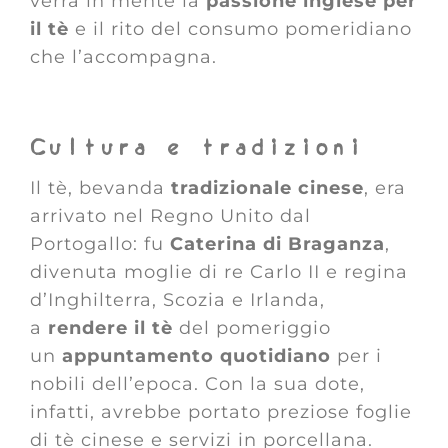
verrà in mente la
p
assione inglese per
il tè
e il rito del consumo pomeridiano
che l’accompagna.
Cultura e tradizioni
Il tè, bevanda
tradizionale cinese
, era
arrivato nel Regno Unito dal
Portogallo: fu
Caterina di Braganza
,
divenuta moglie di re Carlo II e regina
d’Inghilterra, Scozia e Irlanda,
a
rendere il tè
del pomeriggio
un
appuntamento quotidiano
per i
nobili dell’epoca. Con la sua dote,
infatti, avrebbe portato preziose foglie
di tè cinese e servizi in porcellana.