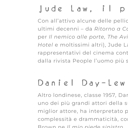
Jude Law, il p
Con all’attivo alcune delle pell
ultimi decenni – da
Ritorno a Co
per
Il nemico alle porte, The A
Hotel
e moltissimi altri), Jude 
rappresentativi del cinema con
dalla rivista People l’uomo più 
Daniel Day-Lew
Altro londinese, classe 1957, D
uno dei più grandi attori della 
miglior attore, ha interpretato 
complessità e drammaticità, c
Brown ne
Il mio piede sinistro.