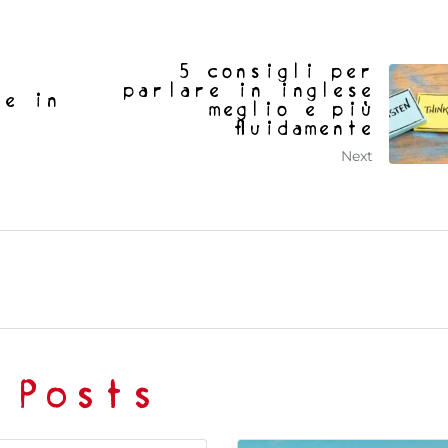
5 consigli per
:
parlare in inglese
re in
meglio e più
fluidamente
Next
 Posts