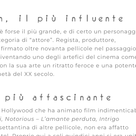
n, il più influente
è forse il più grande, e di certo un personagg
egoria di “attore”. Regista, produttore,
firmato oltre novanta pellicole nel passaggi
 diventando uno degli artefici del cinema com
n la sua arte un ritratto feroce e una potent
età del XX secolo.
 più affascinante
di Hollywood che ha animato film indimenticab
i, Notorious – L’amante perduta, Intrigo
ettantina di altre pellicole, non era affatto
ol. Proprio qui a soli quindici anni si era uni