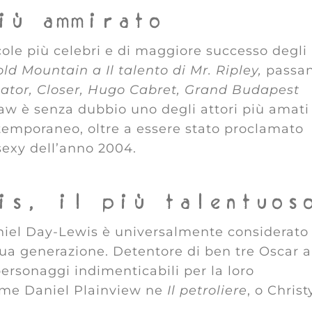
iù ammirato
icole più celebri e di maggiore successo degli
ld Mountain a Il talento di Mr. Ripley,
passa
viator, Closer, Hugo Cabret, Grand Budapest
Law è senza dubbio uno degli attori più amati
temporaneo, oltre a essere stato proclamato
sexy dell’anno 2004.
is, il più talentuos
aniel Day-Lewis è universalmente considerato
sua generazione. Detentore di ben tre Oscar a
personaggi indimenticabili per la loro
ome Daniel Plainview ne
Il petroliere
, o Christ