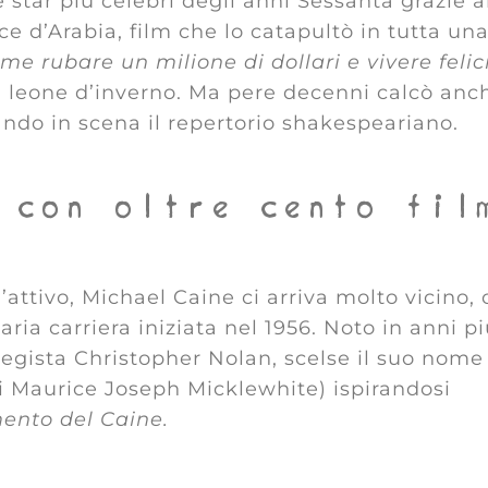
star più celebri degli anni Sessanta grazie a
e d’Arabia, film che lo catapultò in tutta un
me rubare un milione di dollari e vivere felic
 leone d’inverno. Ma pere decenni calcò anch
tando in scena il repertorio shakespeariano.
 con oltre cento fil
l’attivo, Michael Caine ci arriva molto vicino,
naria carriera iniziata nel 1956. Noto in anni p
 regista Christopher Nolan, scelse il suo nome
ti Maurice Joseph Micklewhite) ispirandosi
nto del Caine.