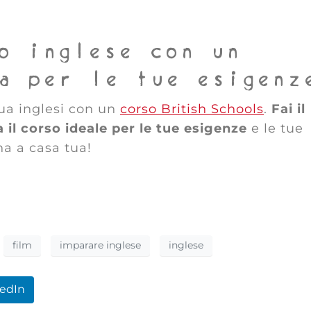
o inglese con un
a per le tue esigenz
ngua inglesi con un
corso British Schools
.
Fai il
va il corso ideale per le tue esigenze
e le tue
a a casa tua!
film
imparare inglese
inglese
kedIn