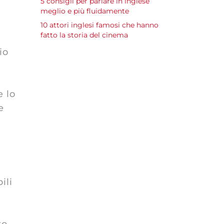
5 consigli per parlare in inglese
meglio e più fluidamente
10 attori inglesi famosi che hanno
fatto la storia del cinema
io
o
e lo
e
ili
to