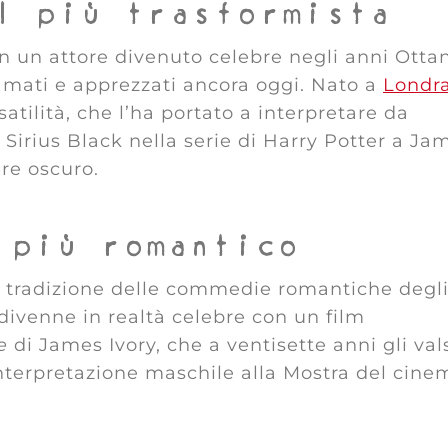
l più trasformista
n un attore divenuto celebre negli anni Otta
amati e apprezzati ancora oggi. Nato a
Londr
atilità, che l’ha portato a interpretare da
Sirius Black nella serie di Harry Potter a Ja
ere oscuro.
 più romantico
ca tradizione delle commedie romantiche degl
ivenne in realtà celebre con un film
e
di James Ivory, che a ventisette anni gli val
interpretazione maschile alla Mostra del cine