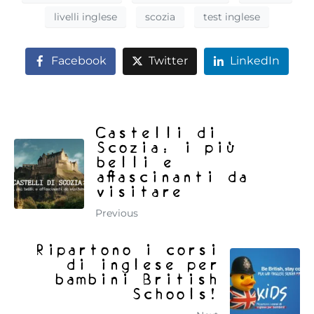
livelli inglese
scozia
test inglese
Facebook
Twitter
LinkedIn
Castelli di
Scozia: i più
belli e
affascinanti da
visitare
Previous
Ripartono i corsi
di inglese per
bambini British
Schools!