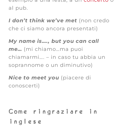
esempio a una festa, a un
concerto
o
al pub.
I don’t think we’ve met
(non credo
che ci siamo ancora presentati)
My name is…., but you can call
me…
(mi chiamo…ma puoi
chiamarmi…. – in caso tu abbia un
soprannome o un diminutivo)
Nice to meet you
(piacere di
conoscerti)
Come ringraziare in
inglese