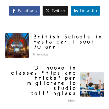
Facebook
Twitter
LinkedIn
British Schools in
festa per i suoi
70 anni
Previous
Di nuovo in
classe: “tips and
tricks” per
migliorare lo
studio
dell'inglese
Next