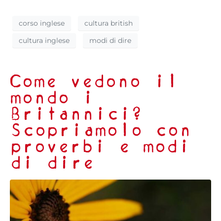
corso inglese
cultura british
cultura inglese
modi di dire
Come vedono il
mondo i
Britannici?
Scopriamolo con
proverbi e modi
di dire