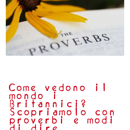
Come vedono il
mondo i
Britannici?
Scopriamolo con
proverbi e modi
di dire