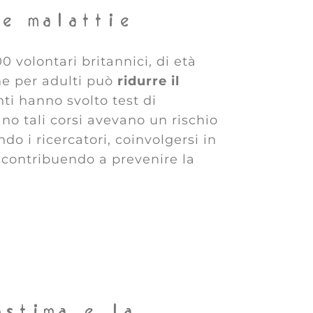
le malattie
 volontari britannici, di età
one per adulti può
ridurre il
nti hanno svolto test di
no tali corsi avevano un rischio
o i ricercatori, coinvolgersi in
, contribuendo a prevenire la
ostima e la