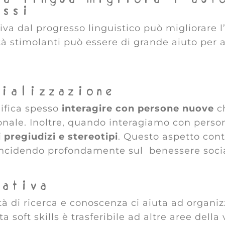
essi
riva dal progresso linguistico può migliorare 
tà stimolanti può essere di grande aiuto per a
cializzazione
nifica spesso
interagire con persone nuove
ch
ionale. Inoltre, quando interagiamo con perso
 pregiudizi e stereotipi
. Questo aspetto cont
incidendo profondamente sul benessere socia
zativa
ità di ricerca e conoscenza ci aiuta ad organi
 soft skills è trasferibile ad altre aree della 