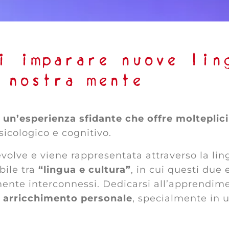
i imparare nuove lin
a nostra mente
è
un
’
esperienza sfidante che offre molteplici
sicologico e cognitivo.
 evolve e viene rappresentata attraverso la li
bile tra
“
lingua e cultura”
, in cui questi due
ente interconnessi. Dedicarsi all’apprendim
i
arricchimento personale
, specialmente in 