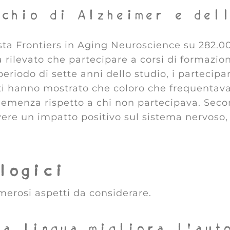
schio di Alzheimer e del
e
sta Frontiers in Aging Neuroscience su 282.000
a rilevato che partecipare a corsi di formazi
 periodo di sette anni dello studio, i partecipa
ati hanno mostrato che coloro che frequentava
emenza rispetto a chi non partecipava. Second
avere un impatto positivo sul sistema nervoso
logici
umerosi aspetti da considerare.
va lingua migliora l’aut