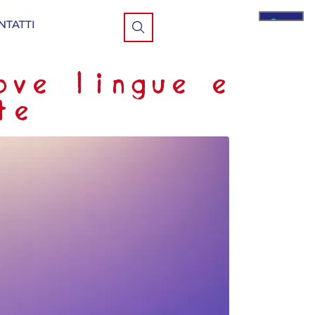
NTATTI
ove lingue e
te