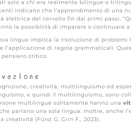
vati solo a chi era realmente bilingue o trilin
recenti indicano che l’apprendimento di una nu
tà elettrica del cervello fin dai primi passi.
anno la possibilità di imparare o continuare a
ova lingua implica la risoluzione di problemi 
 l’applicazione di regole grammaticali. Quest
 pensiero critico.
ivazione
ognizione, creatività, multilinguismo ed espe
inguismo, e quindi il multilinguismo, sono co
persone multilingue solitamente hanno una
vi
che parlano una sola lingua. Inoltre, anche l’
 creatività (Fürst G, Grin F., 2023).