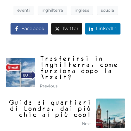
eventi
inghilterra
inglese
scuola
Facebook
Twitter
LinkedIn
Trasferirsi in
Inghilterra: come
funziona dopo la
Brexit?
Previous
Guida ai quartieri
di Londra: dai più
chic ai più cool
Next