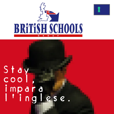
Stay
cool,
impara
l'inglese.